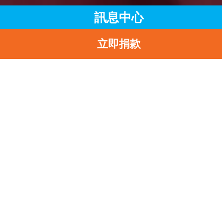
訊息中心
立即捐款
主頁
訊息中心
最新消息
大旱災威脅百萬中國人民，聯合國兒童基金香港委員會撥款100
港元協助貴州及雲南抗旱
返
大旱災威脅百萬中國人
民，聯合國兒童基金香