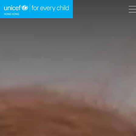
A
A
EN
繁
A
跳到內容（按回車鍵）
主頁
我們的工作
立即行動