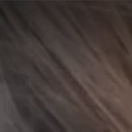
A
A
EN
繁
A