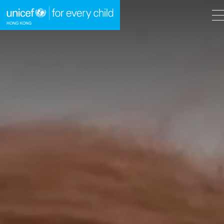
A
A
EN
繁
A
跳到內容（按回車鍵）
主頁
我們的工作
立即行動