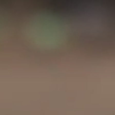
A
A
EN
繁
A