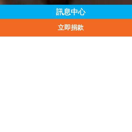
訊息中心
立即捐款
主頁
訊息中心
最新消息
「SAY YES TO BREASTFEEDING企業培訓講座」踏出致勝一
返
「Say Yes To
Breastfeeding企業培
講座」踏出致勝一步