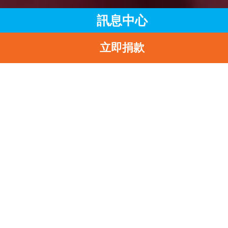
訊息中心
立即捐款
主頁
訊息中心
最新消息
「SAY YES TO BREASTFEEDING企業培訓講座」踏出致勝一
返
「Say Yes To
Breastfeeding企業培
講座」踏出致勝一步