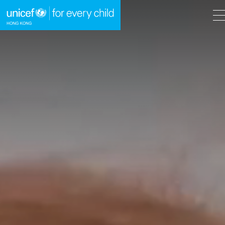
A
A
EN
繁
A
跳到內容（按回車鍵）
主頁
我們的工作
立即行動