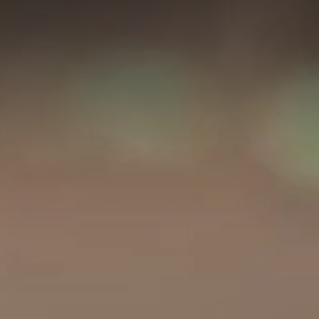
A
A
EN
繁
A