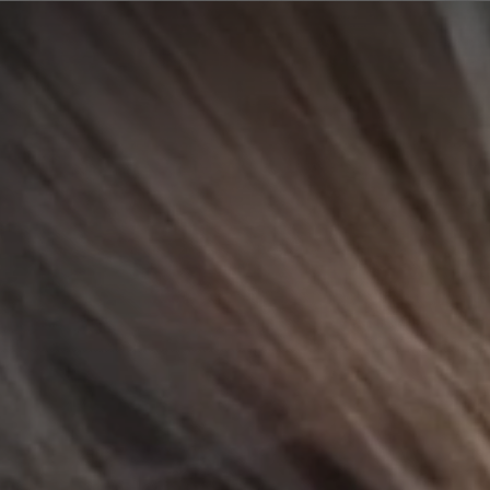
A
A
EN
繁
A