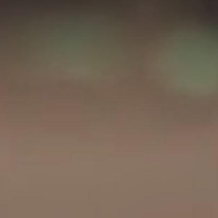
A
A
EN
繁
A