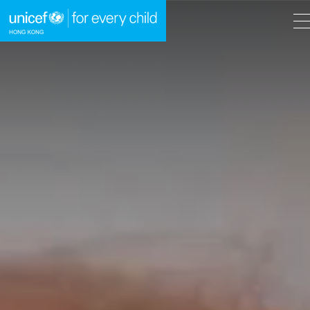
A
A
EN
繁
A
跳到內容（按回車鍵）
主頁
我們的工作
立即行動