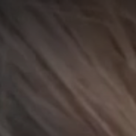
A
A
EN
繁
A