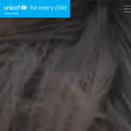
A
A
EN
繁
A
跳到內容（按回車鍵）
主頁
我們的工作
立即行動