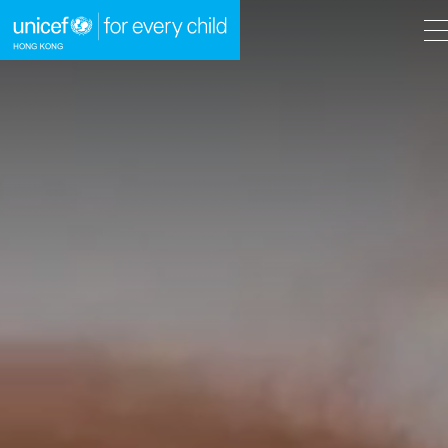
A
A
EN
繁
A
跳到內容（按回車鍵）
主頁
我們的工作
立即行動