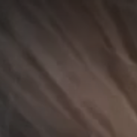
A
A
EN
繁
A