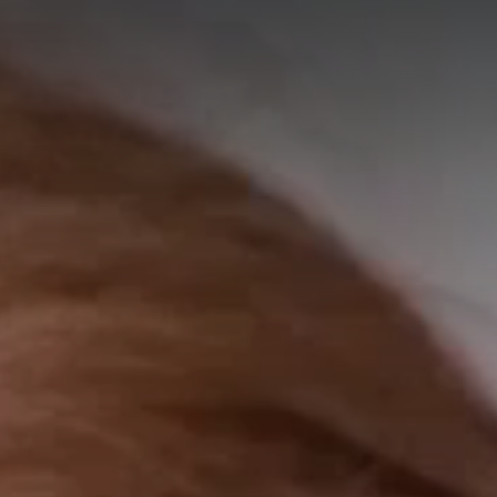
A
A
EN
繁
A