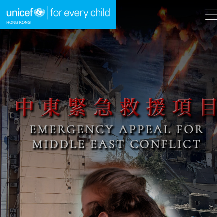
A
A
EN
繁
A
跳到內容（按回車鍵）
主頁
我們的工作
立即行動