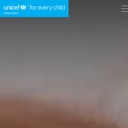
A
A
EN
繁
A
跳到內容（按回車鍵）
主頁
我們的工作
立即行動