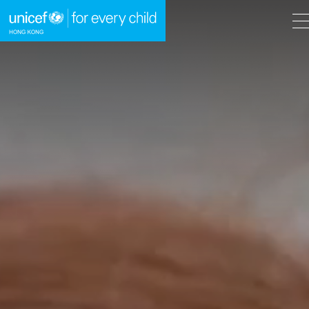
A
A
EN
繁
A
跳到內容（按回車鍵）
主頁
我們的工作
立即行動