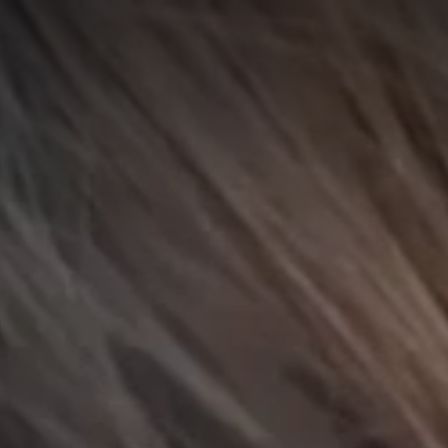
A
A
EN
繁
A