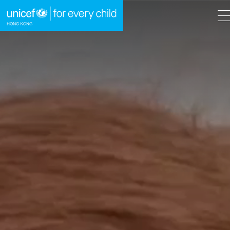
A
A
EN
繁
A
跳到內容（按回車鍵）
主頁
我們的工作
立即行動