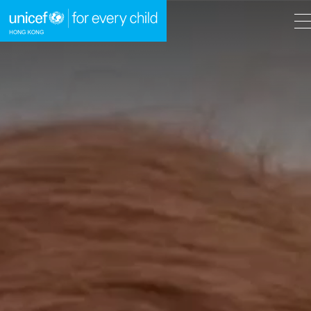
A
A
EN
繁
A
跳到內容（按回車鍵）
主頁
我們的工作
立即行動