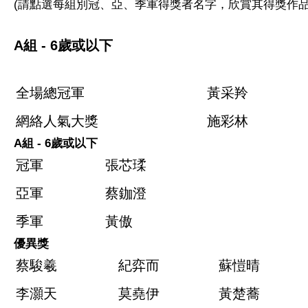
(請點選每組別冠、亞、季軍得獎者名字，欣賞其得獎作品
A組
- 6歲或以下
全場總冠軍
黃采羚
網絡人氣大獎
施彩林
A組
- 6歲或以下
冠軍
張芯瑈
亞軍
蔡鉫澄
季軍
黃傲
優異獎
蔡駿羲
紀弈而
蘇愷晴
李灝天
莫堯伊
黃楚蕎