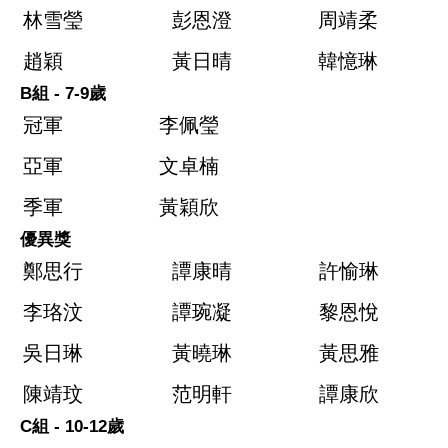
林雪瑩
彭恩澄
周靖柔
趙穎
黃日晴
韓憶琳
B組 - 7-9歲
冠軍
李佩瑩
亞軍
文卓楠
季軍
黃穎欣
優異獎
鄭思行
譚康晴
許愉琳
李珞汶
譚琬凝
黎恩悅
吳日琳
黃曉琳
黃思雅
陳靖玟
范明軒
譚康欣
C組 - 10-12歲