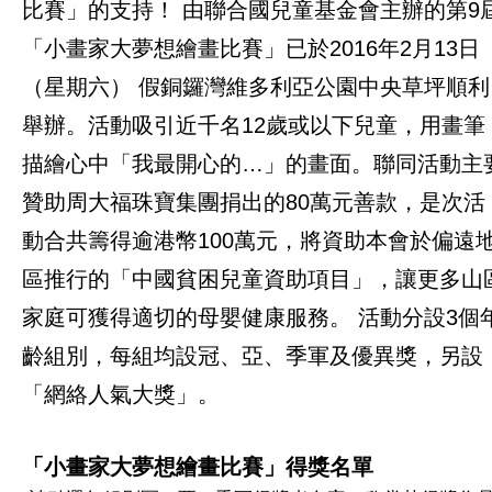
比賽」的支持！ 由聯合國兒童基金會主辦的第9
「小畫家大夢想繪畫比賽」已於2016年2月13日
（星期六） 假銅鑼灣維多利亞公園中央草坪順利
舉辦。活動吸引近千名12歲或以下兒童，用畫筆
描繪心中「我最開心的…」的畫面。聯同活動主
贊助周大福珠寶集團捐出的80萬元善款，是次活
動合共籌得逾港幣100萬元，將資助本會於偏遠
區推行的「中國貧困兒童資助項目」，讓更多山
家庭可獲得適切的母嬰健康服務。 活動分設3個
齡組別，每組均設冠、亞、季軍及優異獎，另設
「網絡人氣大獎」。
「小畫家大夢想繪畫比賽」得獎名單