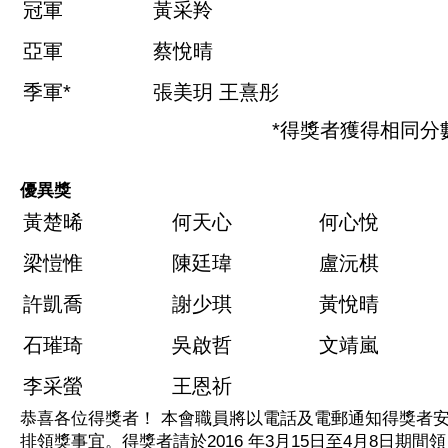
冠軍
黃采羚
亞軍
蔡悅晴
季軍*
張美玥
王熹彤
*得獎者獲得相同分
優異獎
黃楚晞
何天心
何心悅
梁愷惟
陳廷瑋
盧沅棋
許凱喬
謝少琪
黃悅晴
石璀琦
吳啟哲
文靖嵐
李采螢
王恩祈
恭喜各位得獎者！ 本會職員將以電話及電郵通知得獎者
排領獎事宜。得獎者請於2016 年3月15日至4月8日期間領