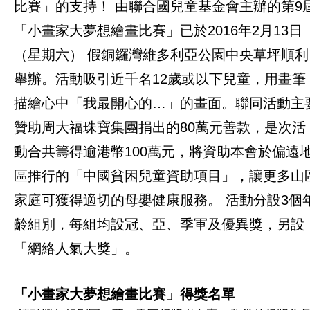
比賽」的支持！ 由聯合國兒童基金會主辦的第9
「小畫家大夢想繪畫比賽」已於2016年2月13日
（星期六） 假銅鑼灣維多利亞公園中央草坪順利
舉辦。活動吸引近千名12歲或以下兒童，用畫筆
描繪心中「我最開心的…」的畫面。聯同活動主
贊助周大福珠寶集團捐出的80萬元善款，是次活
動合共籌得逾港幣100萬元，將資助本會於偏遠
區推行的「中國貧困兒童資助項目」，讓更多山
家庭可獲得適切的母嬰健康服務。 活動分設3個
齡組別，每組均設冠、亞、季軍及優異獎，另設
「網絡人氣大獎」。
「小畫家大夢想繪畫比賽」得獎名單