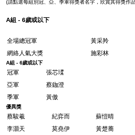
(請點選每組別冠、亞、季軍得獎者名字，欣賞其得獎作品
A組
- 6歲或以下
全場總冠軍
黃采羚
網絡人氣大獎
施彩林
A組
- 6歲或以下
冠軍
張芯瑈
亞軍
蔡鉫澄
季軍
黃傲
優異獎
蔡駿羲
紀弈而
蘇愷晴
李灝天
莫堯伊
黃楚蕎