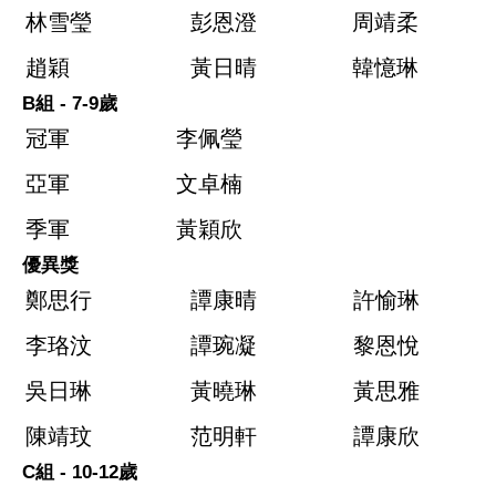
林雪瑩
彭恩澄
周靖柔
趙穎
黃日晴
韓憶琳
B組 - 7-9歲
冠軍
李佩瑩
亞軍
文卓楠
季軍
黃穎欣
優異獎
鄭思行
譚康晴
許愉琳
李珞汶
譚琬凝
黎恩悅
吳日琳
黃曉琳
黃思雅
陳靖玟
范明軒
譚康欣
C組 - 10-12歲