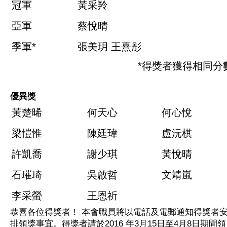
冠軍
黃采羚
亞軍
蔡悅晴
季軍*
張美玥
王熹彤
*得獎者獲得相同分
優異獎
黃楚晞
何天心
何心悅
梁愷惟
陳廷瑋
盧沅棋
許凱喬
謝少琪
黃悅晴
石璀琦
吳啟哲
文靖嵐
李采螢
王恩祈
恭喜各位得獎者！ 本會職員將以電話及電郵通知得獎者
排領獎事宜。得獎者請於2016 年3月15日至4月8日期間領